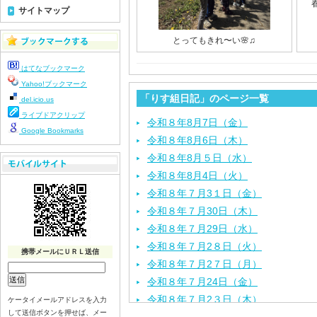
サイトマップ
とってもきれ〜い🌸♫
はてなブックマーク
Yahoo!ブックマーク
「りす組日記」のページ一覧
del.icio.us
ライブドアクリップ
令和８年8月7日（金）
Google Bookmarks
令和８年8月6日（木）
令和８年8月５日（水）
令和８年8月4日（火）
令和８年７月3１日（金）
令和８年７月30日（木）
令和８年７月29日（水）
令和８年７月2８日（火）
携帯メールにＵＲＬ送信
令和８年７月2７日（月）
令和８年７月24日（金）
令和８年７月2３日（木）
ケータイメールアドレスを入力
して送信ボタンを押せば、メー