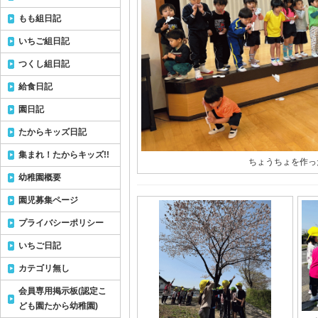
もも組日記
いちご組日記
つくし組日記
給食日記
園日記
たからキッズ日記
集まれ！たからキッズ!!
ちょうちょを作っ
幼稚園概要
園児募集ページ
プライバシーポリシー
いちご日記
カテゴリ無し
会員専用掲示板(認定こ
ども園たから幼稚園)