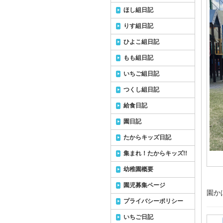
ほし組日記
りす組日記
ひよこ組日記
もも組日記
いちご組日記
つくし組日記
給食日記
園日記
たからキッズ日記
集まれ！たからキッズ!!
幼稚園概要
園児募集ページ
園か
プライバシーポリシー
いちご日記