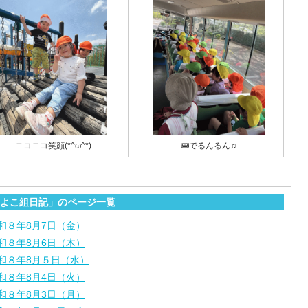
ニコニコ笑顔(*^ω^*)
🚌でるんるん♫
よこ組日記」のページ一覧
和８年8月7日（金）
和８年8月6日（木）
和８年8月５日（水）
和８年8月4日（火）
和８年8月3日（月）