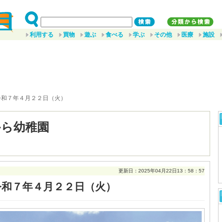
利用する
買物
遊ぶ
食べる
学ぶ
その他
医療
施設
令和７年４月２２日（火）
から幼稚園
更新日：2025年04月22日13：58：57
令和７年４月２２日（火）