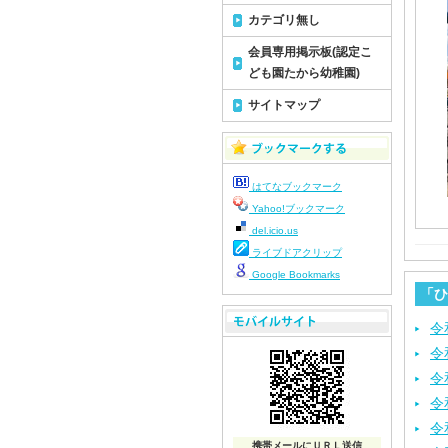
カテゴリ無し
会員専用掲示板(認定こ
ども園たから幼稚園)
サイトマップ
はてなブックマーク
Yahoo!ブックマーク
del.icio.us
ライブドアクリップ
Google Bookmarks
「ひ
令
令
令
令
令
携帯メールにＵＲＬ送信