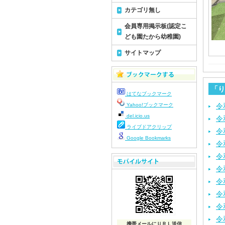
カテゴリ無し
会員専用掲示板(認定こ
ども園たから幼稚園)
サイトマップ
「り
はてなブックマーク
Yahoo!ブックマーク
令
del.icio.us
令
ライブドアクリップ
令
Google Bookmarks
令
令
令
令
令
令
令
携帯メールにＵＲＬ送信