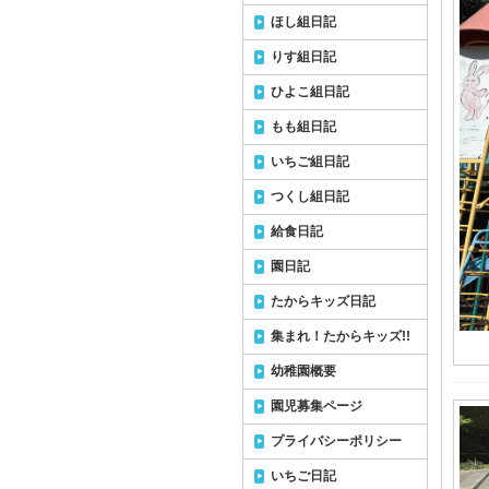
ほし組日記
りす組日記
ひよこ組日記
もも組日記
いちご組日記
つくし組日記
給食日記
園日記
たからキッズ日記
集まれ！たからキッズ!!
幼稚園概要
園児募集ページ
プライバシーポリシー
いちご日記