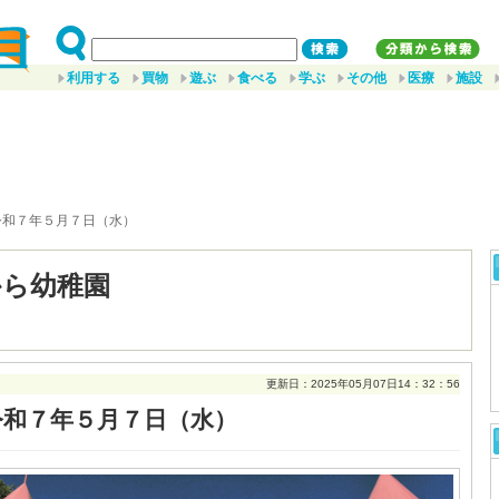
利用する
買物
遊ぶ
食べる
学ぶ
その他
医療
施設
令和７年５月７日（水）
から幼稚園
更新日：2025年05月07日14：32：56
令和７年５月７日（水）