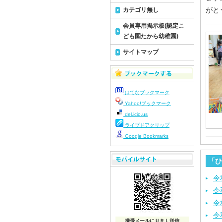
がと
カテゴリ無し
会員専用掲示板(認定こ
ども園たから幼稚園)
サイトマップ
はてなブックマーク
Yahoo!ブックマーク
del.icio.us
ライブドアクリップ
Google Bookmarks
「ひ
令
令
令
令
携帯メールにＵＲＬ送信