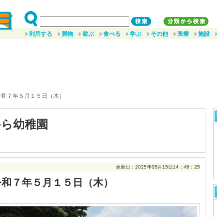
利用する
買物
遊ぶ
食べる
学ぶ
その他
医療
施設
令和７年５月１５日（木）
から幼稚園
更新日：2025年05月15日14：46：25
令和７年５月１５日（木）