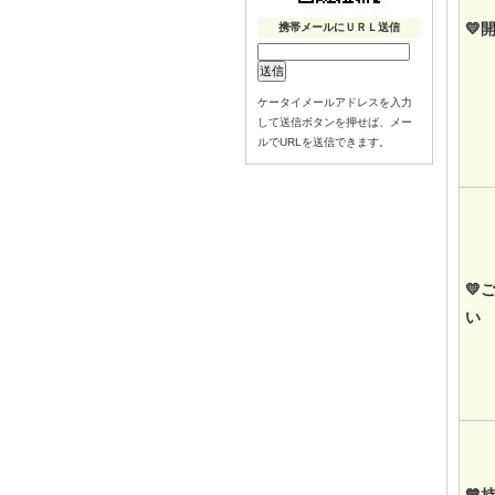
💛
携帯メールにＵＲＬ送信
ケータイメールアドレスを入力
して送信ボタンを押せば、メー
ルでURLを送信できます。
💛
い