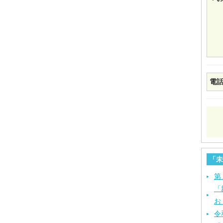
電
「未
第
「
お
令