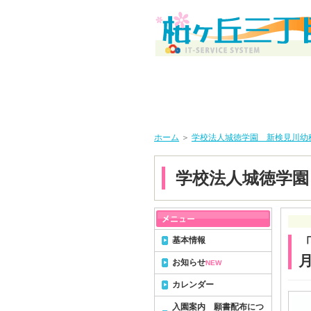
ホーム
＞
学校法人城徳学園 新検見川幼
学校法人城徳学園
基本情報
お知らせ
NEW
カレンダー
入園案内 願書配布につ