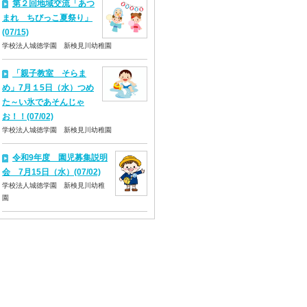
第２回地域交流「あつ
まれ ちびっこ夏祭り」
(07/15)
学校法人城徳学園 新検見川幼稚園
「親子教室 そらま
め」7月１5日（水）つめ
た～い氷であそんじゃ
お！！(07/02)
学校法人城徳学園 新検見川幼稚園
令和9年度 園児募集説明
会 7月15日（水）(07/02)
学校法人城徳学園 新検見川幼稚
園