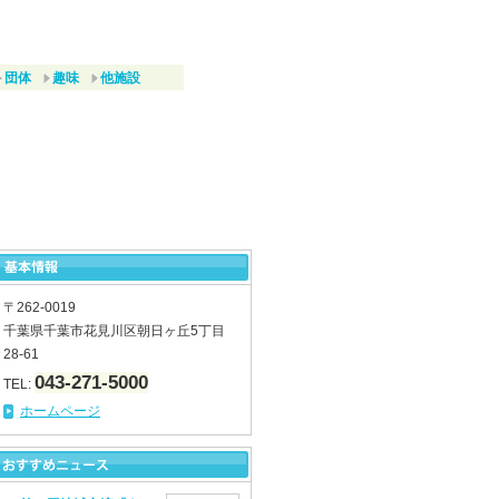
団体
趣味
他施設
〒262-0019
千葉県千葉市花見川区朝日ヶ丘5丁目
28-61
043-271-5000
TEL:
ホームページ