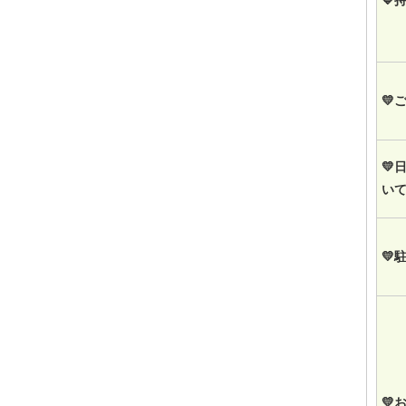
💙
💛
💛
い
💛
💛