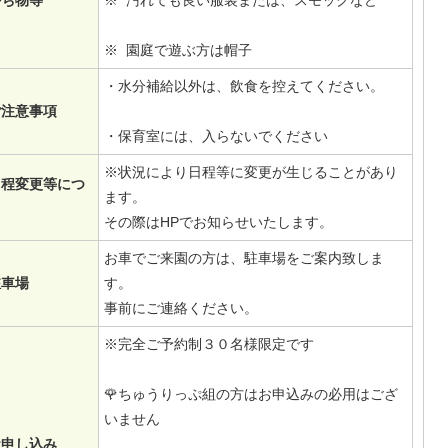
持ち物等
※ 汚れても良い服装または、スモッグなど
※ 園庭で遊ぶ方は帽子
・水分補給以外は、飲食を控えてください。
ご注意事項
・保育室には、入らないでください
※状況により日程等に変更が生じることがあり
日程変更等につ
ます。
て
その際はHPでお知らせいたします。
お車でご来園の方は、駐車場をご案内致しま
駐車場
す。
事前にご連絡ください。
※完全ご予約制３０名様限定です
🌹ちゅうりっぷ組の方はお申込みの必用はござ
いません
お申し込み