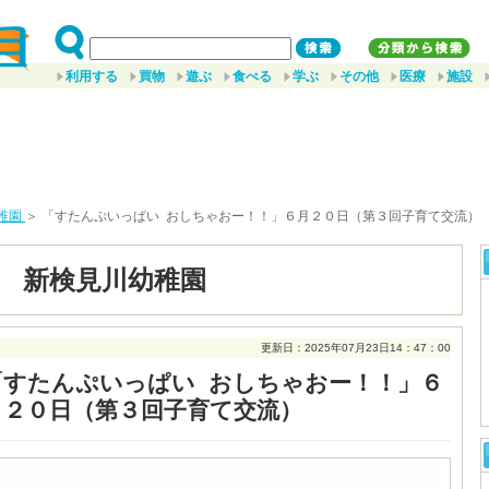
利用する
買物
遊ぶ
食べる
学ぶ
その他
医療
施設
稚園
＞ 「すたんぷいっぱい おしちゃおー！！」６月２０日（第３回子育て交流）
 新検見川幼稚園
更新日：2025年07月23日14：47：00
「すたんぷいっぱい おしちゃおー！！」６
月２０日（第３回子育て交流）