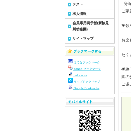
身近
テスト
ご家
求人情報
会員専用掲示板(新検見
💗
川幼稚園)
サイトマップ
お楽
たく
はてなブックマーク
🌟
Yahoo!ブックマーク
del.icio.us
園の
ライブドアクリップ
ご協
Google Bookmarks