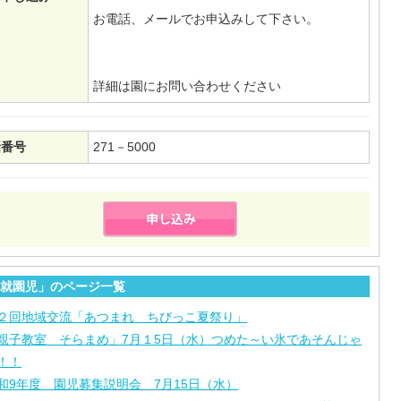
お電話、メールでお申込みして下さい。
詳細は園にお問い合わせください
話番号
271－5000
就園児」のページ一覧
２回地域交流「あつまれ ちびっこ夏祭り」
親子教室 そらまめ」7月１5日（水）つめた～い氷であそんじゃ
！！
和9年度 園児募集説明会 7月15日（水）