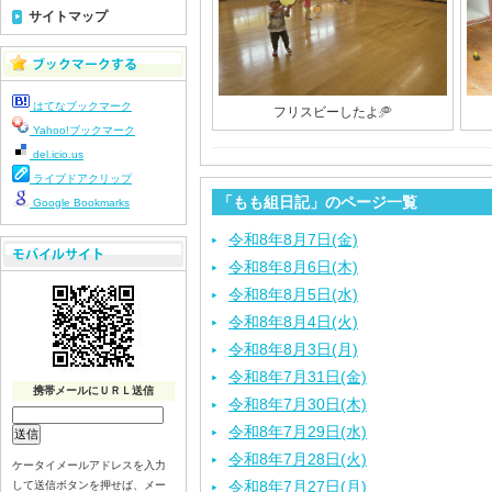
サイトマップ
はてなブックマーク
フリスビーしたよ🥏
Yahoo!ブックマーク
del.icio.us
ライブドアクリップ
「もも組日記」のページ一覧
Google Bookmarks
令和8年8月7日(金)
令和8年8月6日(木)
令和8年8月5日(水)
令和8年8月4日(火)
令和8年8月3日(月)
令和8年7月31日(金)
携帯メールにＵＲＬ送信
令和8年7月30日(木)
令和8年7月29日(水)
令和8年7月28日(火)
ケータイメールアドレスを入力
令和8年7月27日(月)
して送信ボタンを押せば、メー