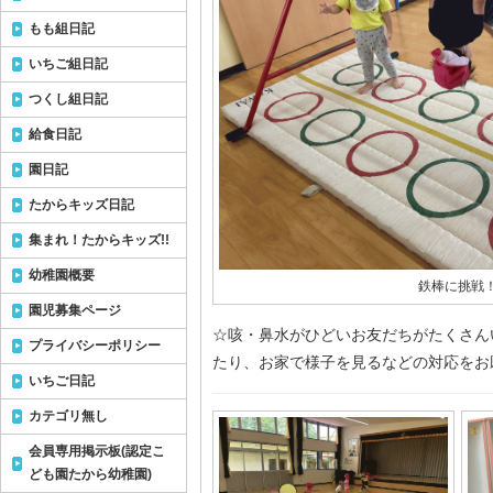
もも組日記
いちご組日記
つくし組日記
給食日記
園日記
たからキッズ日記
集まれ！たからキッズ!!
幼稚園概要
鉄棒に挑戦
園児募集ページ
☆咳・鼻水がひどいお友だちがたくさん
プライバシーポリシー
たり、お家で様子を見るなどの対応をお
いちご日記
カテゴリ無し
会員専用掲示板(認定こ
ども園たから幼稚園)