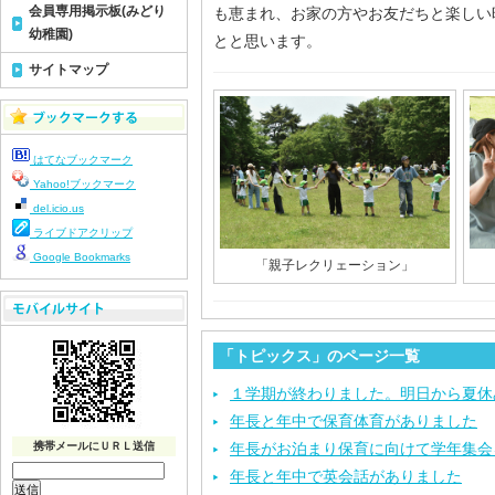
会員専用掲示板(みどり
も恵まれ、お家の方やお友だちと楽しい
幼稚園)
とと思います。
サイトマップ
はてなブックマーク
Yahoo!ブックマーク
del.icio.us
ライブドアクリップ
Google Bookmarks
「親子レクリェーション」
「トピックス」のページ一覧
１学期が終わりました。明日から夏休
年長と年中で保育体育がありました
携帯メールにＵＲＬ送信
年長がお泊まり保育に向けて学年集会
年長と年中で英会話がありました