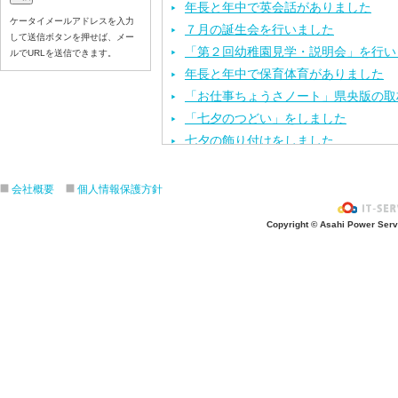
年長と年中で英会話がありました
ケータイメールアドレスを入力
７月の誕生会を行いました
して送信ボタンを押せば、メー
「第２回幼稚園見学・説明会」を行い
ルでURLを送信できます。
年長と年中で保育体育がありました
「お仕事ちょうさノート」県央版の取
「七夕のつどい」をしました
七夕の飾り付けをしました
今年度第１回目の園内研修を行いまし
保育体育を頑張りました
会社概要
個人情報保護方針
七夕の製作活動をしました
Copyright © Asahi Power Servic
「カレーパーティー」をしました
６月のお誕生会と、おはなしクレヨン
「第１回 幼稚園見学・説明会」を行
運動会の練習をしました
年長と年中で英会話がありました
お泊まり保育の説明会を行いました
歯科検診を行いました
年長と年中で保育体育がありました