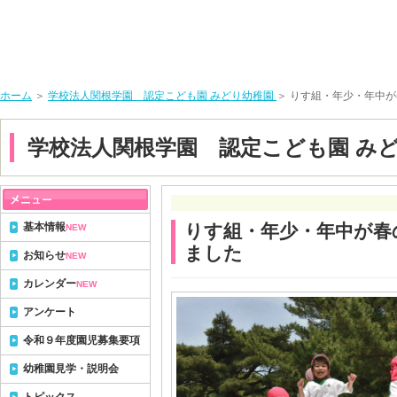
ホーム
＞
学校法人関根学園 認定こども園 みどり幼稚園
＞ りす組・年少・年中
学校法人関根学園 認定こども園 み
基本情報
りす組・年少・年中が春
NEW
ました
お知らせ
NEW
カレンダー
NEW
アンケート
令和９年度園児募集要項
幼稚園見学・説明会