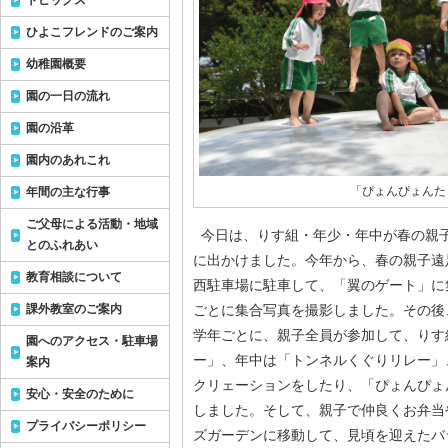
トピックス
ひよこフレンドのご案内
幼稚園概要
園の一日の流れ
園の沿革
園内のあれこれ
「ぴょんぴょんた
年間の主な行事
ご父母による活動・地域
今日は、りす組・年少・年中が春の親
とのふれあい
に出かけました。今年から、春の親子遠
教育相談について
西駐車場に駐車して、「翼のゲート」に
課外教室のご案内
ごとに集合写真を撮影しました。その後
学年ごとに、親子全員が参加して、りす
園へのアクセス・駐車場
ー」、年中は「トンネルくぐりリレー」
案内
クリェーションをしたり、「ぴょんぴょ
安心・安全のために
しました。そして、親子で仲良くお弁当
プライバシーポリシー
ズガーデンに移動して、見頃を迎えたバ