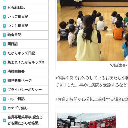
もも組日記
いちご組日記
つくし組日記
給食日記
園日記
たからキッズ日記
集まれ！たからキッズ!!
5月誕生会⭐︎
幼稚園概要
⭐︎体調不良でお休みしているお友だちや
園児募集ページ
てきました。早めに病院を受診するなど
プライバシーポリシー
いちご日記
⭐︎お迎え時間が15分以上前後する場合
カテゴリ無し
会員専用掲示板(認定こ
ども園たから幼稚園)