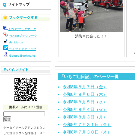
サイトマップ
はてなブックマーク
Yahoo!ブックマーク
消防車に会ったよ！
del.icio.us
ライブドアクリップ
Google Bookmarks
「いちご組日記」のページ一覧
令和8年８月７日（金）
令和8年８月６日（木）
令和8年８月５日（水）
携帯メールにＵＲＬ送信
令和8年８月４日（火）
令和8年８月３日（月）
令和8年７月３１日（金）
ケータイメールアドレスを入力
令和8年７月３０日（木）
して送信ボタンを押せば、メー