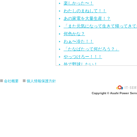
楽しかった〜！
わたしのまねして！！
あの家電を大量生産！？
「また元気になって生きて帰ってきて
何色かな？
わぁ〜冷た！！
「たなばたって何だろう？」
やっつけろー！！！
外で野球したい！
ざぶ〜ん！
ピタゴラスイッチ！
会社概要
個人情報保護方針
お風呂上がり？
Copyright © Asahi Power Servic
あの先生はだ〜れ？
にんじんいれるー？
みんなが切った紙が、、、
大きくジャンプ！
旅行に行こう〜！！
お菓子のおうち