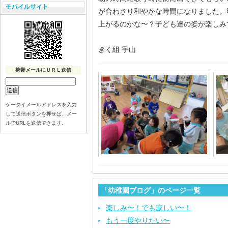
が合わさり和やかな時間になりました。
上がるのかな〜？子ども達の姿が楽しみ
きく組 宇山
携帯メールにＵＲＬ送信
ケータイメールアドレスを入力
して送信ボタンを押せば、メー
ルでURLを送信できます。
「幼稚園ブログ」のページ一覧
楽しみ〜！でも寂しい〜！
もう一度やりたい〜