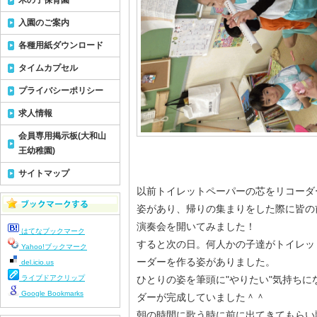
木の子保育園
入園のご案内
各種用紙ダウンロード
タイムカプセル
プライバシーポリシー
求人情報
会員専用掲示板(大和山
王幼稚園)
サイトマップ
以前トイレットペーパーの芯をリコーダ
姿があり、帰りの集まりをした際に皆の
演奏会を開いてみました！
はてなブックマーク
すると次の日。何人かの子達がトイレッ
Yahoo!ブックマーク
ーダーを作る姿がありました。
del.icio.us
ライブドアクリップ
ひとりの姿を筆頭に"やりたい"気持ち
Google Bookmarks
ダーが完成していました＾＾
朝の時間に歌う時に前に出てきてもらい