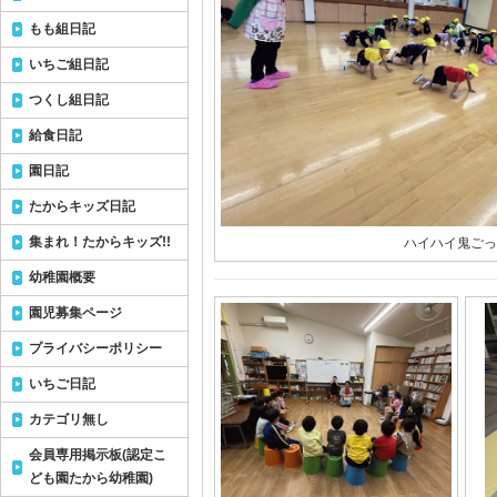
もも組日記
いちご組日記
つくし組日記
給食日記
園日記
たからキッズ日記
集まれ！たからキッズ!!
ハイハイ鬼ごっこ
幼稚園概要
園児募集ページ
プライバシーポリシー
いちご日記
カテゴリ無し
会員専用掲示板(認定こ
ども園たから幼稚園)