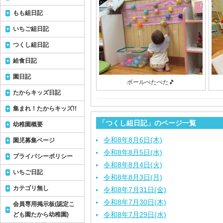
もも組日記
いちご組日記
つくし組日記
給食日記
園日記
ボールぺたぺた🎵
たからキッズ日記
集まれ！たからキッズ!!
「つくし組日記」のページ一覧
幼稚園概要
令和8年8月6日(木)
園児募集ページ
令和8年8月5日(水)
プライバシーポリシー
令和8年8月4日(火)
いちご日記
令和8年8月3日(月)
カテゴリ無し
令和8年7月31日(金)
令和8年7月30日(木)
会員専用掲示板(認定こ
令和8年7月29日(水)
ども園たから幼稚園)