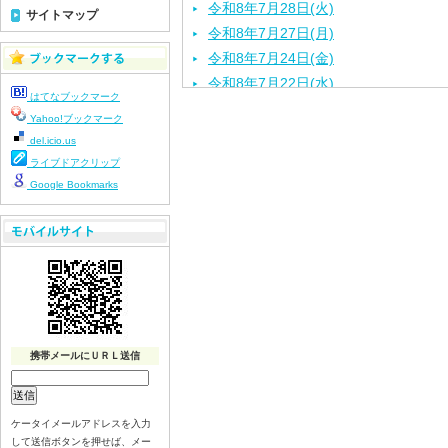
令和8年7月28日(火)
サイトマップ
令和8年7月27日(月)
令和8年7月24日(金)
令和8年7月22日(水)
はてなブックマーク
令和8年7月21日(火)
Yahoo!ブックマーク
令和8年7月17日（金）
del.icio.us
令和8年7月16日（木）
ライブドアクリップ
令和8年7月15日（水）
Google Bookmarks
令和8年7月14日（火）
令和8年7月13日（月）
令和8年7月10日（金）
令和8年7月9日（木）
令和8年7月8日（水）
令和8年7月７日（火）
携帯メールにＵＲＬ送信
令和8年7月6日（月）
令和8年7月3日（金）
令和8年7月2日（木）
ケータイメールアドレスを入力
令和8年7月1日（水）
して送信ボタンを押せば、メー