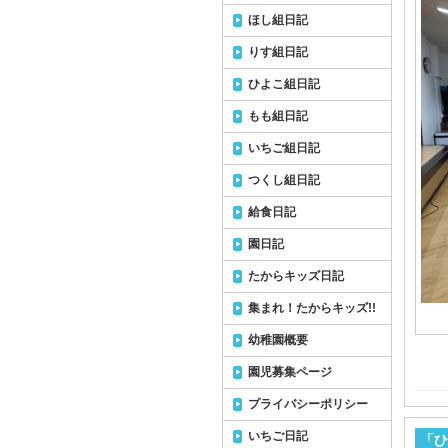
ほし組日記
りす組日記
ひよこ組日記
もも組日記
いちご組日記
つくし組日記
給食日記
園日記
たからキッズ日記
集まれ！たからキッズ!!
幼稚園概要
園児募集ページ
プライバシーポリシー
いちご日記
「ひ