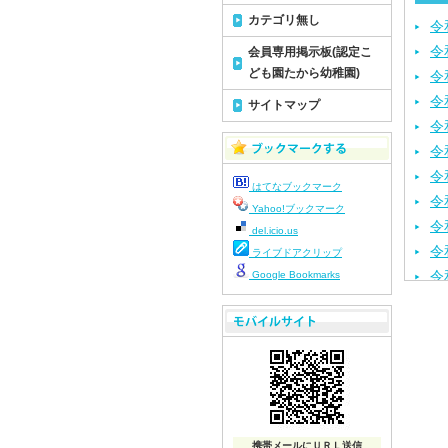
カテゴリ無し
令
令
会員専用掲示板(認定こ
ども園たから幼稚園)
令
令
サイトマップ
令
令
令
はてなブックマーク
令
Yahoo!ブックマーク
令
del.icio.us
令
ライブドアクリップ
令
Google Bookmarks
令
令
令
令
令
令
携帯メールにＵＲＬ送信