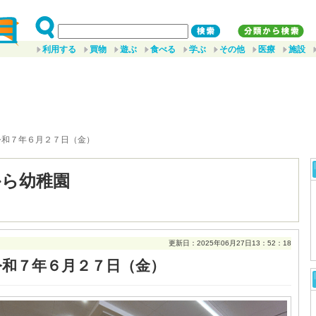
利用する
買物
遊ぶ
食べる
学ぶ
その他
医療
施設
令和７年６月２７日（金）
から幼稚園
更新日：2025年06月27日13：52：18
令和７年６月２７日（金）