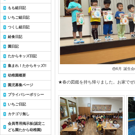
もも組日記
いちご組日記
つくし組日記
給食日記
園日記
たからキッズ日記
集まれ！たからキッズ!!
🎂6月 誕生会
幼稚園概要
★春の図鑑を持ち帰りました。お家でぜひ読
園児募集ページ
プライバシーポリシー
いちご日記
カテゴリ無し
会員専用掲示板(認定こ
ども園たから幼稚園)