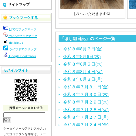
サイトマップ
おやついただきます😋
はてなブックマーク
Yahoo!ブックマーク
「ほし組日記」のページ一覧
del.icio.us
令和８年8月７日(金)
ライブドアクリップ
令和８年8月6日(木)
Google Bookmarks
令和８年8月５日(水)
令和８年8月４日(火)
令和８年8月３日(月)
令和８年７月３１日(金)
令和８年７月３０日(木)
令和８年７月２９日(水)
携帯メールにＵＲＬ送信
令和８年７月２８日(火)
令和８年７月２７日(月)
令和８年７月２４日(金)
ケータイメールアドレスを入力
令和８年７月２３日(木)
して送信ボタンを押せば、メー