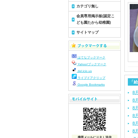
カテゴリ無し
会員専用掲示板(認定こ
ども園たから幼稚園)
サイトマップ
はてなブックマーク
Yahoo!ブックマーク
del.icio.us
ライブドアクリップ
「給
Google Bookmarks
8
8
8
8
8
8
携帯メールにＵＲＬ送信