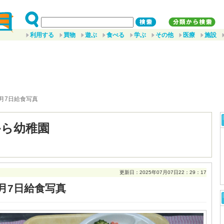
利用する
買物
遊ぶ
食べる
学ぶ
その他
医療
施設
7月7日給食写真
から幼稚園
更新日：2025年07月07日22：29：17
7月7日給食写真