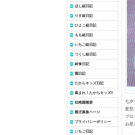
ほし組日記
りす組日記
ひよこ組日記
もも組日記
いちご組日記
つくし組日記
給食日記
園日記
たからキッズ日記
集まれ！たからキッズ!!
七夕
幼稚園概要
星型
園児募集ページ
ブロ
プライバシーポリシー
お星
いちご日記