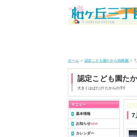
ホーム
＞
認定こども園たから幼稚園
＞ 
認定こども園た
大きくはばたけ! たからの子!!
基本情報
お知らせ
NEW
カレンダー