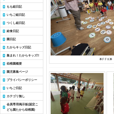
もも組日記
いちご組日記
つくし組日記
給食日記
園日記
たからキッズ日記
集まれ！たからキッズ!!
🌟F F K🌟
幼稚園概要
園児募集ページ
プライバシーポリシー
いちご日記
カテゴリ無し
会員専用掲示板(認定こ
ども園たから幼稚園)