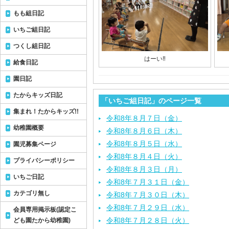
もも組日記
いちご組日記
つくし組日記
はーい‼︎
給食日記
園日記
たからキッズ日記
「いちご組日記」のページ一覧
集まれ！たからキッズ!!
令和8年８月７日（金）
幼稚園概要
令和8年８月６日（木）
令和8年８月５日（水）
園児募集ページ
令和8年８月４日（火）
プライバシーポリシー
令和8年８月３日（月）
いちご日記
令和8年７月３１日（金）
カテゴリ無し
令和8年７月３０日（木）
令和8年７月２９日（水）
会員専用掲示板(認定こ
令和8年７月２８日（火）
ども園たから幼稚園)