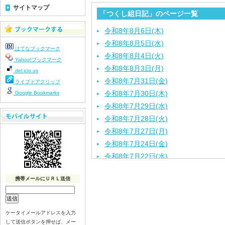
サイトマップ
「つくし組日記」のページ一覧
令和8年8月6日(木)
令和8年8月5日(水)
はてなブックマーク
令和8年8月4日(火)
Yahoo!ブックマーク
令和8年8月3日(月)
del.icio.us
令和8年7月31日(金)
ライブドアクリップ
令和8年7月30日(木)
Google Bookmarks
令和8年7月29日(水)
令和8年7月28日(火)
令和8年7月27日(月)
令和8年7月24日(金)
令和8年7月22日(水)
令和8年7月21日(火)
携帯メールにＵＲＬ送信
令和8年7月17日（金）
令和8年7月16日（木）
令和8年7月15日（水）
ケータイメールアドレスを入力
令和8年7月14日（火）
して送信ボタンを押せば、メー