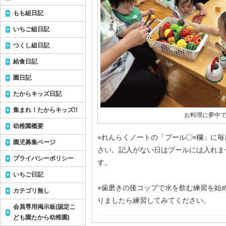
もも組日記
いちご組日記
つくし組日記
給食日記
園日記
たからキッズ日記
集まれ！たからキッズ!!
お料理に夢中です
幼稚園概要
⭐︎れんらくノートの「プール◯×欄」に
園児募集ページ
さい。記入がない日はプールには入れま
プライバシーポリシー
す。
いちご日記
⭐︎歯磨きの後コップで水を飲む練習を始
カテゴリ無し
りましたら練習してみてください。
会員専用掲示板(認定こ
ども園たから幼稚園)