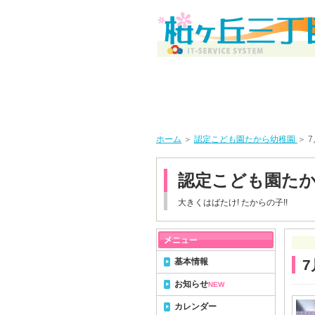
ホーム
＞
認定こども園たから幼稚園
＞ 
認定こども園た
大きくはばたけ! たからの子!!
基本情報
7
お知らせ
NEW
カレンダー