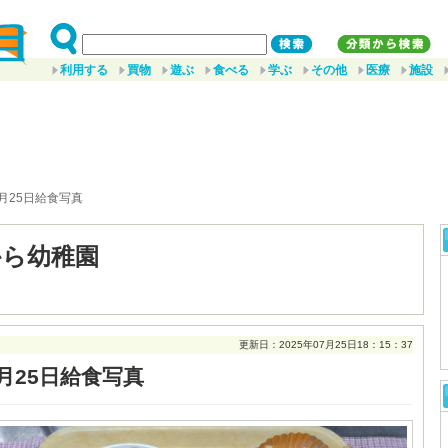
利用する
買物
遊ぶ
食べる
学ぶ
その他
医療
施設
7月25日給食写真
から幼稚園
更新日：2025年07月25日18：15：37
月25日給食写真