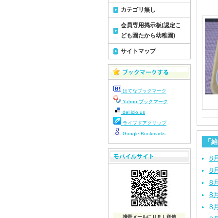
カテゴリ無し
会員専用掲示板(認定こ
ども園たから幼稚園)
サイトマップ
はてなブックマーク
Yahoo!ブックマーク
del.icio.us
ライブドアクリップ
Google Bookmarks
「給
8
8
8
8
8
携帯メールにＵＲＬ送信