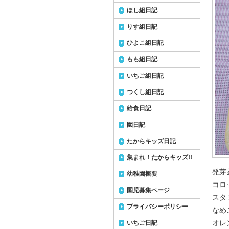
ほし組日記
りす組日記
ひよこ組日記
もも組日記
いちご組日記
つくし組日記
給食日記
園日記
たからキッズ日記
集まれ！たからキッズ!!
発芽
幼稚園概要
コロ
園児募集ページ
スタ
プライバシーポリシー
なめ
オレ
いちご日記