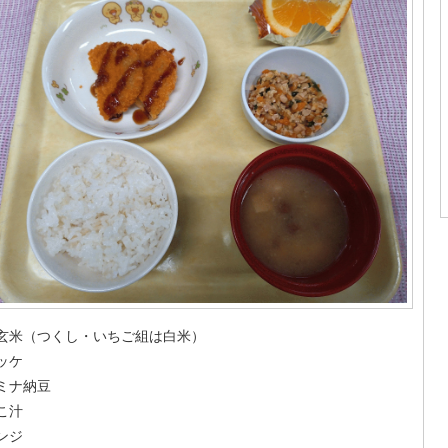
玄米（つくし・いちご組は白米）
ッケ
ミナ納豆
こ汁
ンジ