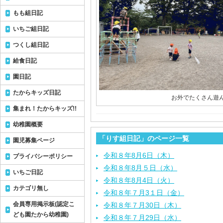
もも組日記
いちご組日記
つくし組日記
給食日記
園日記
たからキッズ日記
お外でたくさん遊ん
集まれ！たからキッズ!!
幼稚園概要
「りす組日記」のページ一覧
園児募集ページ
令和８年8月6日（木）
プライバシーポリシー
令和８年8月５日（水）
いちご日記
令和８年8月4日（火）
カテゴリ無し
令和８年７月3１日（金）
会員専用掲示板(認定こ
令和８年７月30日（木）
ども園たから幼稚園)
令和８年７月29日（水）