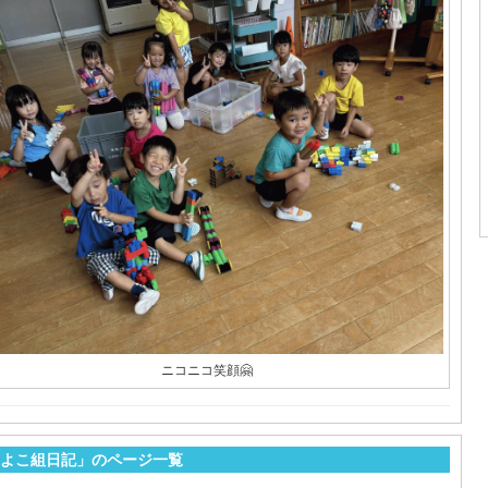
ニコニコ笑顔🤗
よこ組日記」のページ一覧