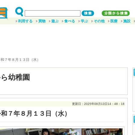
利用する
買物
遊ぶ
食べる
学ぶ
その他
医療
施設
令和７年８月１３日（水）
から幼稚園
更新日：2025年08月13日14：48：18
令和７年８月１３日（水）