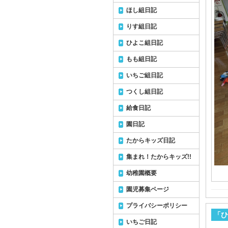
ほし組日記
りす組日記
ひよこ組日記
もも組日記
いちご組日記
つくし組日記
給食日記
園日記
たからキッズ日記
集まれ！たからキッズ!!
幼稚園概要
園児募集ページ
プライバシーポリシー
「ひ
いちご日記