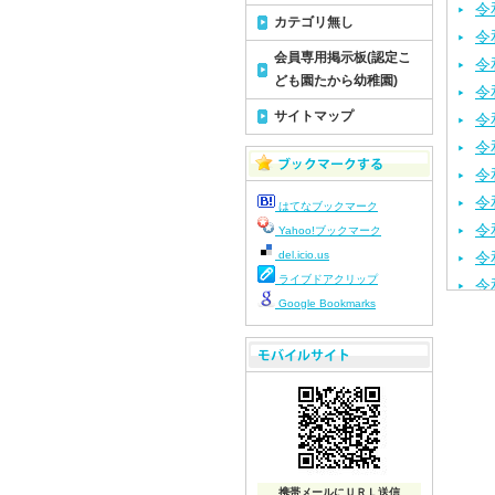
令
カテゴリ無し
令
会員専用掲示板(認定こ
令
ども園たから幼稚園)
令
サイトマップ
令
令
令
令
はてなブックマーク
令
Yahoo!ブックマーク
del.icio.us
令
ライブドアクリップ
令
Google Bookmarks
令
令
令
令
令
令
令
携帯メールにＵＲＬ送信