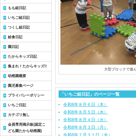
もも組日記
いちご組日記
つくし組日記
給食日記
園日記
たからキッズ日記
集まれ！たからキッズ!!
大型ブロックで遊ん
幼稚園概要
園児募集ページ
「いちご組日記」のページ一覧
プライバシーポリシー
令和8年８月６日（木）
いちご日記
令和8年８月５日（水）
カテゴリ無し
令和8年８月４日（火）
会員専用掲示板(認定こ
令和8年８月３日（月）
ども園たから幼稚園)
令和8年７月３１日（金）