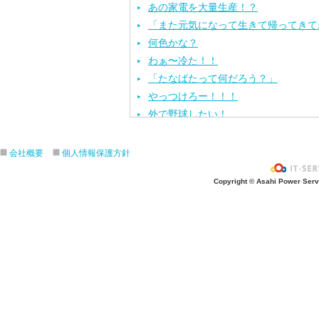
あの家電を大量生産！？
「また元気になって生きて帰ってきて
何色かな？
わぁ〜冷た！！
「たなばたって何だろう？」
やっつけろー！！！
外で野球したい！
ざぶ〜ん！
ピタゴラスイッチ！
会社概要
個人情報保護方針
お風呂上がり？
Copyright © Asahi Power Servic
あの先生はだ〜れ？
にんじんいれるー？
みんなが切った紙が、、、
大きくジャンプ！
旅行に行こう〜！！
お菓子のおうち
ダイオウイカ獲るぞ〜！！
ちけっと作ろう〜！