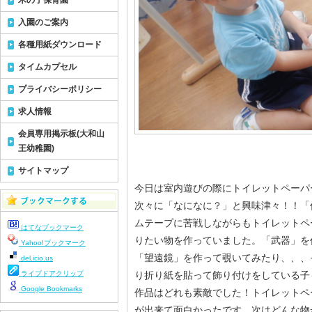
木の子保育園
入園のご案内
各種用紙ダウンロード
タイムカプセル
プライバシーポリシー
求人情報
会員専用掲示板(大和山
王幼稚園)
サイトマップ
今日は室内遊びの際にトイレットペーパ
次々に「なになに？」と興味津々！！「
ムテープに苦戦しながらもトイレットペ
はてなブックマーク
りたい物を作っていました。「武器」を
Yahoo!ブックマーク
「望遠鏡」を作って覗いてみたり、、、
del.icio.us
ライブドアクリップ
り折り紙を貼って飾り付けをしている子
Google Bookmarks
作品はどれも素敵でした！トイレットペ
が出来て面白かったです。次はどんな物