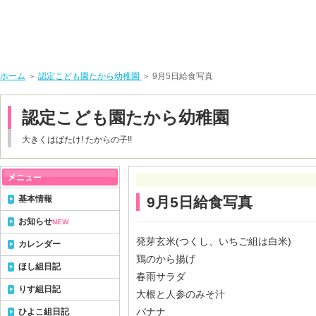
ホーム
＞
認定こども園たから幼稚園
＞ 9月5日給食写真
認定こども園たから幼稚園
大きくはばたけ! たからの子!!
基本情報
9月5日給食写真
お知らせ
NEW
発芽玄米(つくし、いちご組は白米)
カレンダー
鶏のから揚げ
ほし組日記
春雨サラダ
りす組日記
大根と人参のみそ汁
バナナ
ひよこ組日記