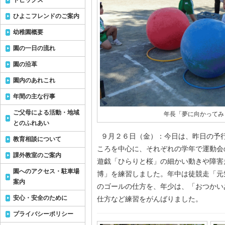
トピックス
ひよこフレンドのご案内
幼稚園概要
園の一日の流れ
園の沿革
園内のあれこれ
年間の主な行事
ご父母による活動・地域
年長「夢に向かってみ
とのふれあい
９月２６日（金）：今日は、昨日の予
教育相談について
ころを中心に、それぞれの学年で運動会
課外教室のご案内
遊戯「ひらりと桜」の細かい動きや障害
園へのアクセス・駐車場
博」を練習しました。年中は徒競走「元
案内
のゴールの仕方を、年少は、「おつかい
安心・安全のために
仕方など練習をがんばりました。
プライバシーポリシー