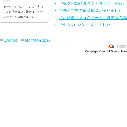
「第２回幼稚園見学・説明会」を行い
ケータイメールアドレスを入力
年長と年中で保育体育がありました
して送信ボタンを押せば、メー
ルでURLを送信できます。
「お仕事ちょうさノート」県央版の取
「七夕のつどい」をしました
七夕の飾り付けをしました
今年度第１回目の園内研修を行いまし
会社概要
個人情報保護方針
保育体育を頑張りました
Copyright © Asahi Power Servic
七夕の製作活動をしました
「カレーパーティー」をしました
６月のお誕生会と、おはなしクレヨン
「第１回 幼稚園見学・説明会」を行
運動会の練習をしました
年長と年中で英会話がありました
お泊まり保育の説明会を行いました
歯科検診を行いました
年長と年中で保育体育がありました
年長の子ども達が船の進水式を行いま
年長で英会話がありました