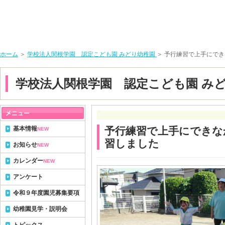
ホーム
＞
学校法人関根学園 認定こども園 みどり幼稚園
＞ 予行練習で上手にで
学校法人関根学園 認定こども園 み
基本情報
予行練習で上手にできな
NEW
習しました
お知らせ
NEW
カレンダー
NEW
アンケート
令和９年度園児募集要項
幼稚園見学・説明会