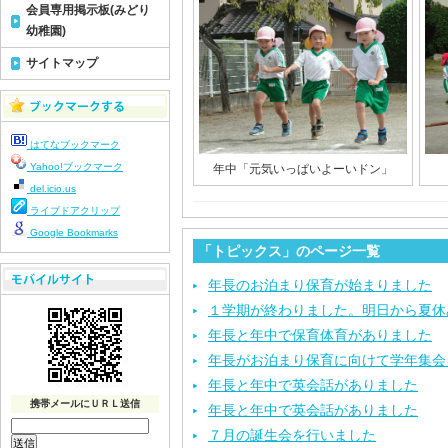
会員専用掲示板(みどり
幼稚園)
サイトマップ
はてなブックマーク
Yahoo!ブックマーク
年中「元気いっぱいよーいドン」
del.icio.us
ライブドアクリップ
Google Bookmarks
「トピックス」のページ一覧
年長のお泊まり保育が始まりました
１学期が終わりました。明日から夏休
年長と年中で保育体育がありました
年長がお泊まり保育に向けて学年集会
年長と年中で英会話がありました
携帯メールにＵＲＬ送信
年長と年中で英会話がありました
７月の誕生会を行いました