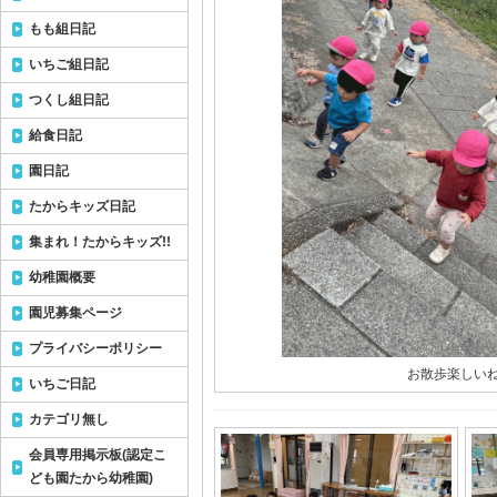
もも組日記
いちご組日記
つくし組日記
給食日記
園日記
たからキッズ日記
集まれ！たからキッズ!!
幼稚園概要
園児募集ページ
プライバシーポリシー
お散歩楽しいね
いちご日記
カテゴリ無し
会員専用掲示板(認定こ
ども園たから幼稚園)