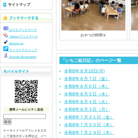
サイトマップ
はてなブックマーク
おやつの時間☺️
Yahoo!ブックマーク
del.icio.us
ライブドアクリップ
Google Bookmarks
「いちご組日記」のページ一覧
令和8年８月10日(月)
令和8年８月７日（金）
令和8年８月６日（木）
令和8年８月５日（水）
令和8年８月４日（火）
令和8年８月３日（月）
携帯メールにＵＲＬ送信
令和8年７月３１日（金）
令和8年７月３０日（木）
ケータイメールアドレスを入力
令和8年７月２９日（水）
して送信ボタンを押せば、メー