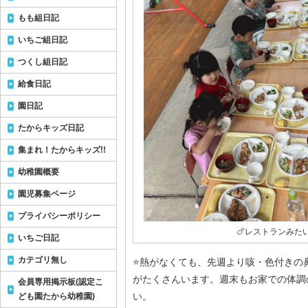
もも組日記
いちご組日記
つくし組日記
給食日記
園日記
たからキッズ日記
集まれ！たからキッズ!!
幼稚園概要
園児募集ページ
プライバシーポリシー
🍗レストランみたい
いちご日記
カテゴリ無し
⭐️熱がなくても、先週より咳・色付き
がたくさんいます。週末もお家での体調
会員専用掲示板(認定こ
い。
ども園たから幼稚園)