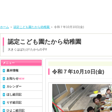
ホーム
＞
認定こども園たから幼稚園
＞ 令和７年10月10日(金)
認定こども園たから幼稚園
大きくはばたけ! たからの子!!
基本情報
令和７年10月10日(金)
お知らせ
NEW
カレンダー
ほし組日記
りす組日記
ひよこ組日記