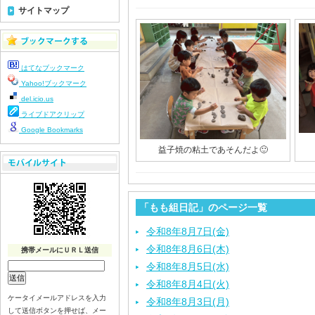
サイトマップ
はてなブックマーク
Yahoo!ブックマーク
del.icio.us
ライブドアクリップ
Google Bookmarks
益子焼の粘土であそんだよ🙂
「もも組日記」のページ一覧
令和8年8月7日(金)
令和8年8月6日(木)
携帯メールにＵＲＬ送信
令和8年8月5日(水)
令和8年8月4日(火)
ケータイメールアドレスを入力
令和8年8月3日(月)
して送信ボタンを押せば、メー