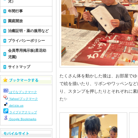
児）
年間行事
園庭開放
治癒証明・薬の服用など
プライバシーポリシー
会員専用掲示板(星花幼
児園)
サイトマップ
たくさん体を動かした後は、お部屋でゆ
で絵を描いたり、リボンやワッペンなど
り、スタンプを押したりとそれぞれに素
はてなブックマーク
た✨
Yahoo!ブックマーク
del.icio.us
ライブドアクリップ
Google Bookmarks