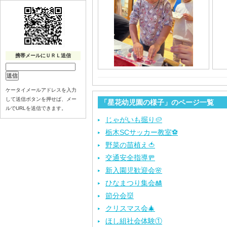
携帯メールにＵＲＬ送信
ケータイメールアドレスを入力
して送信ボタンを押せば、メー
「星花幼児園の様子」のページ一覧
ルでURLを送信できます。
じゃがいも掘り🥔
栃木SCサッカー教室⚽
野菜の苗植え🍅
交通安全指導🚥
新入園児歓迎会🌸
ひなまつり集会🎎
節分会👹
クリスマス会🎄
ほし組社会体験①