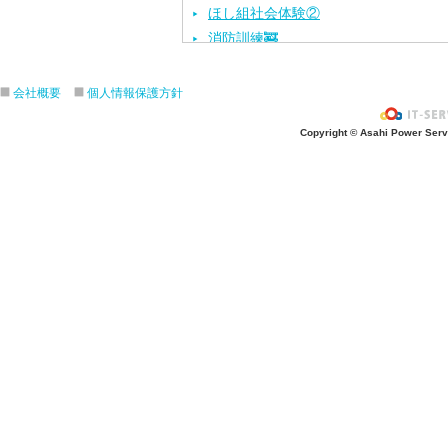
ほし組社会体験②
消防訓練🚒
サッカー教室
ハロウィン集会①🎃
会社概要
個人情報保護方針
ハロウィン集会②🎃
Copyright © Asahi Power Servic
ほし・つき組園外保育🍂
にじ組園外保育🍂
ほし組お楽しみ会①✨
ほし組お楽しみ会②✨
ほし組お楽しみ会③✨
ほし組お楽しみ会④✨
ほし組お楽しみ会⑤✨
にじ組秋祭り🍂
運動会①✨
運動会②✨
運動会③✨
ブレッキーとブレクシーがきたよ🐻①
ブレッキーとブレクシーがきたよ🐻②