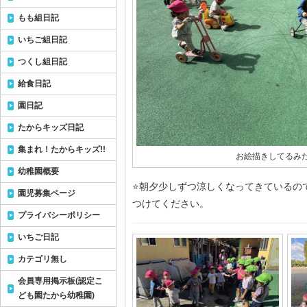
もも組日記
いちご組日記
つくし組日記
給食日記
園日記
たからキッズ日記
集まれ！たからキッズ!!
お絵描きしてるみた
幼稚園概要
⭐️朝夕少しずつ涼しくなってきている
園児募集ページ
つけてください。
プライバシーポリシー
いちご日記
カテゴリ無し
会員専用掲示板(認定こ
ども園たから幼稚園)