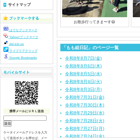
サイトマップ
お散歩行ってきま〜す😃
はてなブックマーク
Yahoo!ブックマーク
del.icio.us
「もも組日記」のページ一覧
ライブドアクリップ
令和8年8月7日(金)
Google Bookmarks
令和8年8月6日(木)
令和8年8月5日(水)
令和8年8月4日(火)
令和8年8月3日(月)
令和8年7月31日(金)
令和8年7月30日(木)
携帯メールにＵＲＬ送信
令和8年7月29日(水)
令和8年7月28日(火)
令和8年7月27日(月)
ケータイメールアドレスを入力
令和8年7月24日(金)
して送信ボタンを押せば、メー