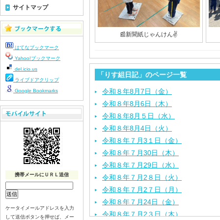
サイトマップ
📰新聞紙じゃんけん✌️
はてなブックマーク
Yahoo!ブックマーク
del.icio.us
「りす組日記」のページ一覧
ライブドアクリップ
令和８年8月7日（金）
Google Bookmarks
令和８年8月6日（木）
令和８年8月５日（水）
令和８年8月4日（火）
令和８年７月3１日（金）
令和８年７月30日（木）
令和８年７月29日（水）
携帯メールにＵＲＬ送信
令和８年７月2８日（火）
令和８年７月2７日（月）
令和８年７月24日（金）
ケータイメールアドレスを入力
令和８年７月2３日（木）
して送信ボタンを押せば、メー