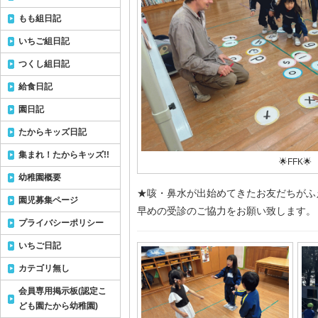
もも組日記
いちご組日記
つくし組日記
給食日記
園日記
たからキッズ日記
集まれ！たからキッズ!!
🌟FFK🌟
幼稚園概要
★咳・鼻水が出始めてきたお友だちがふ
園児募集ページ
早めの受診のご協力をお願い致します。
プライバシーポリシー
いちご日記
カテゴリ無し
会員専用掲示板(認定こ
ども園たから幼稚園)