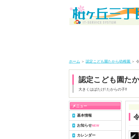
ホーム
＞
認定こども園たから幼稚園
＞ 
認定こども園た
大きくはばたけ! たからの子!!
基本情報
令
お知らせ
NEW
カレンダー