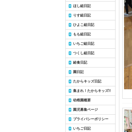
ほし組日記
りす組日記
ひよこ組日記
もも組日記
いちご組日記
つくし組日記
給食日記
園日記
たからキッズ日記
集まれ！たからキッズ!!
幼稚園概要
園児募集ページ
プライバシーポリシー
いちご日記