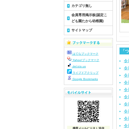
カテゴリ無し
会員専用掲示板(認定こ
ども園たから幼稚園)
サイトマップ
「つ
はてなブックマーク
Yahoo!ブックマーク
令
del.icio.us
令
ライブドアクリップ
令
Google Bookmarks
令
令
令
令
令
令
令
携帯メールにＵＲＬ送信