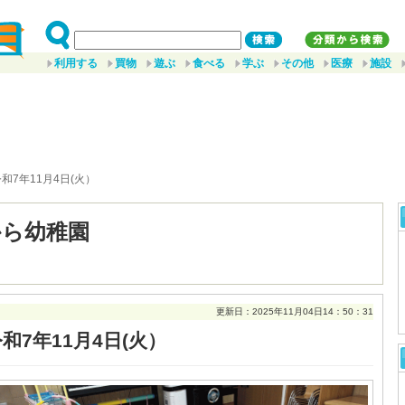
利用する
買物
遊ぶ
食べる
学ぶ
その他
医療
施設
令和7年11月4日(火）
から幼稚園
更新日：2025年11月04日14：50：31
和7年11月4日(火）