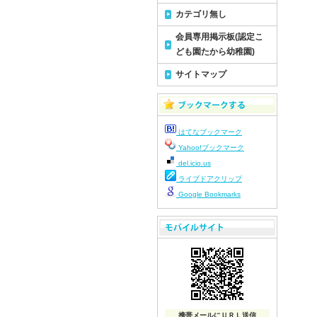
カテゴリ無し
令
令
会員専用掲示板(認定こ
令
ども園たから幼稚園)
令
サイトマップ
令
令
令
はてなブックマーク
令
Yahoo!ブックマーク
令
del.icio.us
令
ライブドアクリップ
令
Google Bookmarks
令
令
令
令
令
令
携帯メールにＵＲＬ送信