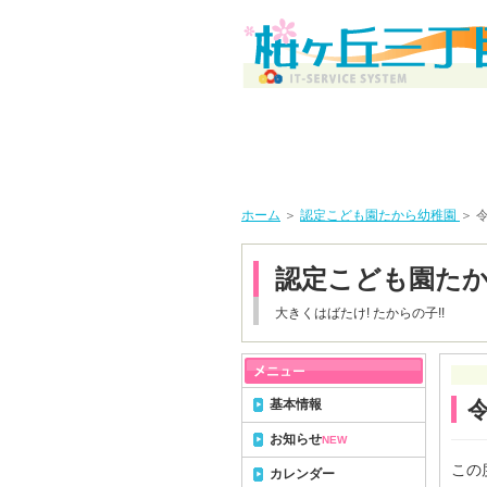
ホーム
＞
認定こども園たから幼稚園
＞ 
認定こども園た
大きくはばたけ! たからの子!!
基本情報
令
お知らせ
NEW
この
カレンダー