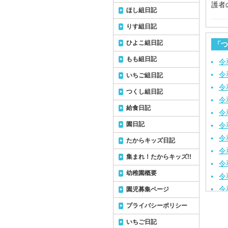
護者
ほし組日記
りす組日記
ひよこ組日記
「つ
もも組日記
令
令
いちご組日記
令
つくし組日記
令
給食日記
令
園日記
令
令
たからキッズ日記
令
集まれ！たからキッズ!!
令
幼稚園概要
令
令
園児募集ページ
令
プライバシーポリシー
令
いちご日記
令