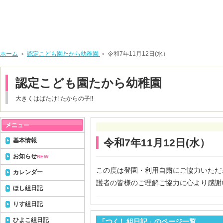
ホーム
＞
認定こども園たから幼稚園
＞ 令和7年11月12日(水）
認定こども園たから幼稚園
大きくはばたけ! たからの子!!
基本情報
令和7年11月12日(水）
お知らせ
NEW
この度は登園・利用自粛にご協力いただ
カレンダー
護者の皆様のご理解ご協力に心より感謝
ほし組日記
りす組日記
ひよこ組日記
「つくし組日記」のページ一覧