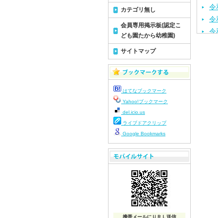
令
カテゴリ無し
令
会員専用掲示板(認定こ
令
ども園たから幼稚園)
令
サイトマップ
令
令
令
はてなブックマーク
令
Yahoo!ブックマーク
令
del.icio.us
令
ライブドアクリップ
令
Google Bookmarks
令
令
令
令
令
令
令
携帯メールにＵＲＬ送信