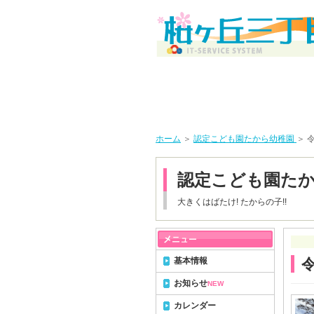
ホーム
＞
認定こども園たから幼稚園
＞ 
認定こども園た
大きくはばたけ! たからの子!!
基本情報
お知らせ
NEW
カレンダー