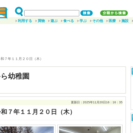
利用する
買物
遊ぶ
食べる
学ぶ
その他
医療
施設
令和７年１１月２０日（木）
から幼稚園
更新日：2025年11月20日16：16：35
令和７年１１月２０日（木）