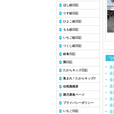
ほし組日記
りす組日記
ひよこ組日記
もも組日記
いちご組日記
つくし組日記
給食日記
「ひ
園日記
令
たからキッズ日記
令
集まれ！たからキッズ!!
令
令
幼稚園概要
令
園児募集ページ
令
プライバシーポリシー
令
いちご日記
令