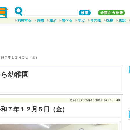
利用する
買物
遊ぶ
食べる
学ぶ
その他
医療
施設
令和７年１２月５日（金）
から幼稚園
更新日：2025年12月05日14：13：48
令和７年１２月５日（金）