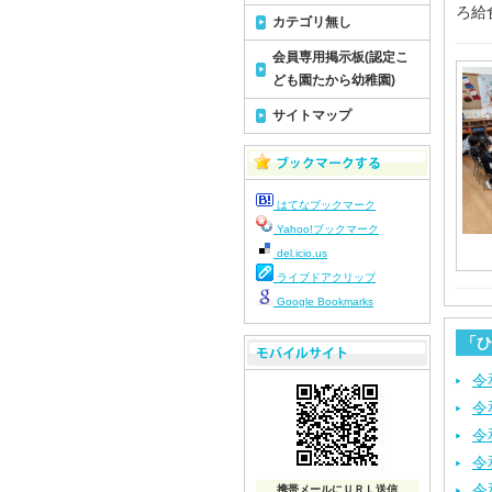
ろ給
カテゴリ無し
会員専用掲示板(認定こ
ども園たから幼稚園)
サイトマップ
はてなブックマーク
Yahoo!ブックマーク
del.icio.us
ライブドアクリップ
Google Bookmarks
「ひ
令
令
令
令
令
携帯メールにＵＲＬ送信