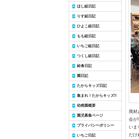
ほし組日記
りす組日記
ひよこ組日記
もも組日記
いちご組日記
つくし組日記
給食日記
園日記
たからキッズ日記
集まれ！たからキッズ!!
幼稚園概要
廃材
園児募集ページ
会が
プライバシーポリシー
いま
だけ
いちご日記