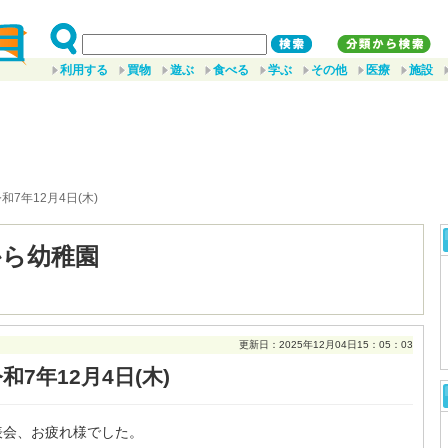
利用する
買物
遊ぶ
食べる
学ぶ
その他
医療
施設
令和7年12月4日(木)
から幼稚園
更新日：2025年12月04日15：05：03
和7年12月4日(木)
発表会、お疲れ様でした。