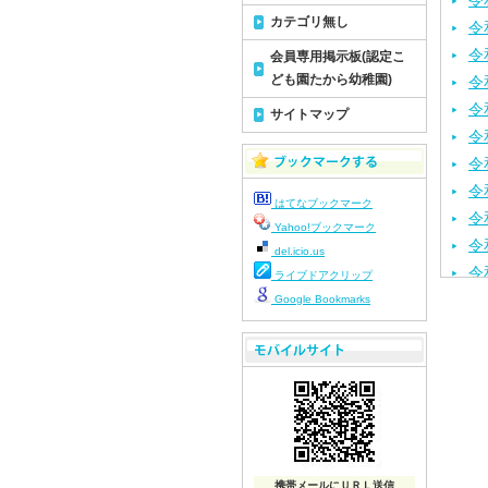
令
カテゴリ無し
令
令
会員専用掲示板(認定こ
ども園たから幼稚園)
令
令
サイトマップ
令
令
令
はてなブックマーク
令
Yahoo!ブックマーク
令
del.icio.us
令
ライブドアクリップ
令
Google Bookmarks
令
令
令
令
令
令
携帯メールにＵＲＬ送信