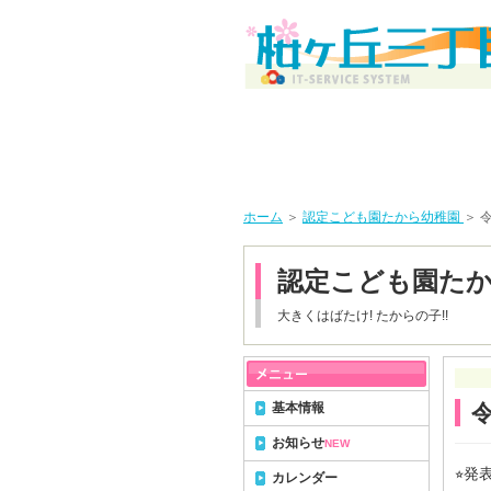
ホーム
＞
認定こども園たから幼稚園
＞ 
認定こども園た
大きくはばたけ! たからの子!!
基本情報
令
お知らせ
NEW
⭐︎
カレンダー