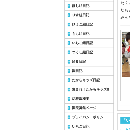
たく
ほし組日記
たお
りす組日記
みん
ひよこ組日記
もも組日記
いちご組日記
つくし組日記
給食日記
園日記
たからキッズ日記
集まれ！たからキッズ!!
幼稚園概要
園児募集ページ
プライバシーポリシー
「い
いちご日記