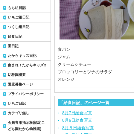
もも組日記
いちご組日記
つくし組日記
給食日記
園日記
食パン
たからキッズ日記
ジャム
クリームシチュー
集まれ！たからキッズ!!
ブロッコリーとツナのサラダ
幼稚園概要
オレンジ
園児募集ページ
プライバシーポリシー
「給食日記」のページ一覧
いちご日記
8月7日給食写真
カテゴリ無し
8月6日給食写真
会員専用掲示板(認定こ
8月５日給食写真
ども園たから幼稚園)