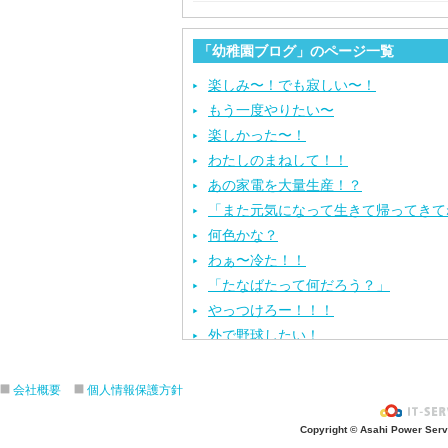
「幼稚園ブログ」のページ一覧
楽しみ〜！でも寂しい〜！
もう一度やりたい〜
楽しかった〜！
わたしのまねして！！
あの家電を大量生産！？
「また元気になって生きて帰ってきて
何色かな？
わぁ〜冷た！！
「たなばたって何だろう？」
やっつけろー！！！
外で野球したい！
ざぶ〜ん！
ピタゴラスイッチ！
会社概要
個人情報保護方針
お風呂上がり？
Copyright © Asahi Power Servic
あの先生はだ〜れ？