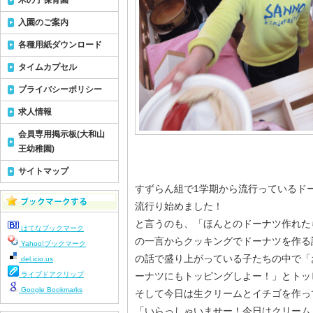
木の子保育園
入園のご案内
各種用紙ダウンロード
タイムカプセル
プライバシーポリシー
求人情報
会員専用掲示板(大和山
王幼稚園)
サイトマップ
すずらん組で1学期から流行っているド
流行り始めました！
と言うのも、「ほんとのドーナツ作れた
はてなブックマーク
の一言からクッキングでドーナツを作る
Yahoo!ブックマーク
の話で盛り上がっている子たちの中で「
del.icio.us
ライブドアクリップ
ーナツにもトッピングしよー！」とトッ
Google Bookmarks
そして今日は生クリームとイチゴを作っ
「いらっしゃいませー！今日はクリーム