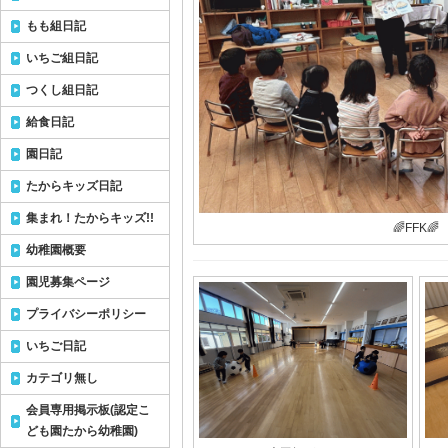
もも組日記
いちご組日記
つくし組日記
給食日記
園日記
たからキッズ日記
集まれ！たからキッズ!!
🌈FFK🌈
幼稚園概要
園児募集ページ
プライバシーポリシー
いちご日記
カテゴリ無し
会員専用掲示板(認定こ
ども園たから幼稚園)