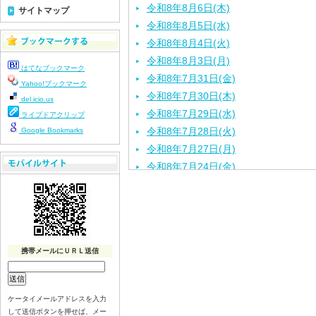
令和8年8月6日(木)
サイトマップ
令和8年8月5日(水)
令和8年8月4日(火)
令和8年8月3日(月)
はてなブックマーク
令和8年7月31日(金)
Yahoo!ブックマーク
令和8年7月30日(木)
del.icio.us
令和8年7月29日(水)
ライブドアクリップ
令和8年7月28日(火)
Google Bookmarks
令和8年7月27日(月)
令和8年7月24日(金)
令和8年7月23日(木)
令和8年7月22日(水)
令和8年7月21日(火)
令和8年7月17日(金)
携帯メールにＵＲＬ送信
令和8年7月16日(木)
令和8年7月15日(水)
令和8年7月14日(火)
ケータイメールアドレスを入力
令和8年7月13日（月）
して送信ボタンを押せば、メー