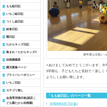
もも組日記
いちご組日記
つくし組日記
給食日記
園日記
たからキッズ日記
集まれ！たからキッズ!!
新年度も元気いっ
幼稚園概要
⭐️あけましておめでとうございます。
園児募集ページ
3学期も、子どもたちと笑顔で！楽しく
プライバシーポリシー
よろしくお願い致します。
いちご日記
カテゴリ無し
「もも組日記」のページ一覧
会員専用掲示板(認定こ
ども園たから幼稚園)
令和8年8月7日(金)