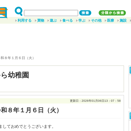
利用する
買物
遊ぶ
食べる
学ぶ
その他
医療
施設
令和８年１月６日（火）
から幼稚園
更新日：2026年01月06日13：07：58
令和８年１月６日（火）
ましておめでとうございます。