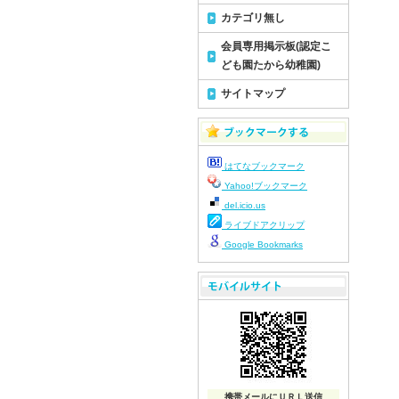
カテゴリ無し
令
令
会員専用掲示板(認定こ
令
ども園たから幼稚園)
令
サイトマップ
令
令
令
はてなブックマーク
令
Yahoo!ブックマーク
令
del.icio.us
令
ライブドアクリップ
令
Google Bookmarks
令
令
令
令
令
令
携帯メールにＵＲＬ送信