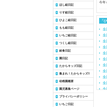
今年
ほし組日記
りす組日記
ひよこ組日記
「ひ
もも組日記
令
令
いちご組日記
令
つくし組日記
令
給食日記
令
園日記
令
令
たからキッズ日記
令
集まれ！たからキッズ!!
令
幼稚園概要
令
令
園児募集ページ
令
プライバシーポリシー
令
いちご日記
令