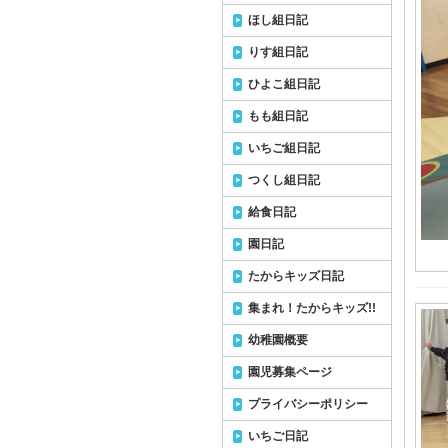
ほし組日記
りす組日記
ひよこ組日記
もも組日記
いちご組日記
つくし組日記
給食日記
園日記
たからキッズ日記
集まれ！たからキッズ!!
幼稚園概要
園児募集ページ
プライバシーポリシー
いちご日記