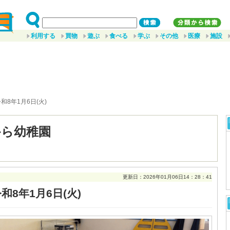
利用する
買物
遊ぶ
食べる
学ぶ
その他
医療
施設
令和8年1月6日(火)
から幼稚園
更新日：2026年01月06日14：28：41
和8年1月6日(火)