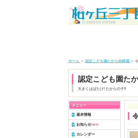
ホーム
＞
認定こども園たから幼稚園
＞ 
認定こども園た
大きくはばたけ! たからの子!!
基本情報
令
お知らせ
NEW
カレンダー