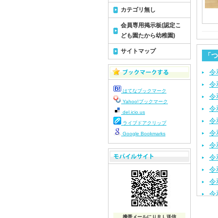
カテゴリ無し
会員専用掲示板(認定こ
ども園たから幼稚園)
サイトマップ
「つ
令
令
はてなブックマーク
令
Yahoo!ブックマーク
令
del.icio.us
令
ライブドアクリップ
令
Google Bookmarks
令
令
令
令
令
令
携帯メールにＵＲＬ送信