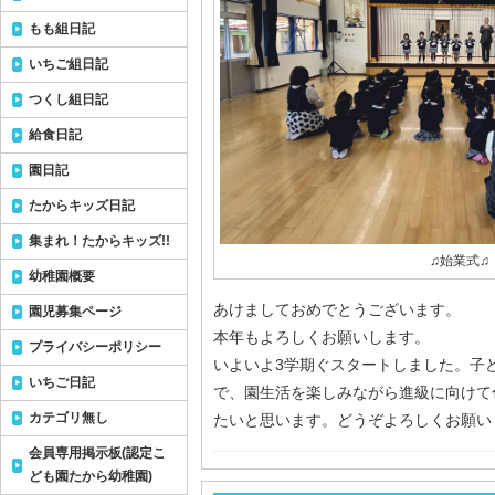
もも組日記
いちご組日記
つくし組日記
給食日記
園日記
たからキッズ日記
集まれ！たからキッズ!!
♫始業式♫
幼稚園概要
あけましておめでとうございます。
園児募集ページ
本年もよろしくお願いします。
プライバシーポリシー
いよいよ3学期ぐスタートしました。子
いちご日記
で、園生活を楽しみながら進級に向けて
カテゴリ無し
たいと思います。どうぞよろしくお願い
会員専用掲示板(認定こ
ども園たから幼稚園)