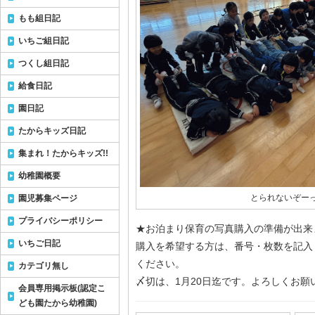
もも組日記
いちご組日記
つくし組日記
給食日記
園日記
たからキッズ日記
集まれ！たからキッズ!!
幼稚園概要
とられないぞー
園児募集ページ
プライバシーポリシー
★お泊まり保育の写真購入の準備が出来
いちご日記
購入を希望する方は、番号・枚数を記入
ください。
カテゴリ無し
〆切は、1月20日迄です。よろしくお願
会員専用掲示板(認定こ
ども園たから幼稚園)