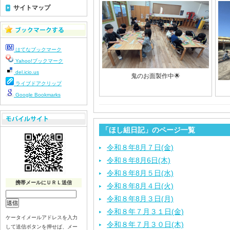
サイトマップ
はてなブックマーク
Yahoo!ブックマーク
del.icio.us
鬼のお面製作中🌟
ライブドアクリップ
Google Bookmarks
「ほし組日記」のページ一覧
令和８年8月７日(金)
令和８年8月6日(木)
令和８年8月５日(水)
携帯メールにＵＲＬ送信
令和８年8月４日(火)
令和８年8月３日(月)
令和８年７月３１日(金)
ケータイメールアドレスを入力
令和８年７月３０日(木)
して送信ボタンを押せば、メー