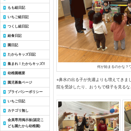
もも組日記
いちご組日記
つくし組日記
給食日記
園日記
たからキッズ日記
集まれ！たからキッズ!!
何が始まるのかな？ワ
幼稚園概要
⭐︎鼻水の出る子が先週よりも増えてきま
園児募集ページ
院を受診したり、おうちで様子を見るな
プライバシーポリシー
いちご日記
カテゴリ無し
会員専用掲示板(認定こ
ども園たから幼稚園)