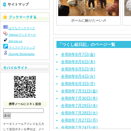
サイトマップ
ボールに触りたーい🎶
はてなブックマーク
Yahoo!ブックマーク
del.icio.us
「つくし組日記」のページ一覧
ライブドアクリップ
令和8年8月7日(金)
Google Bookmarks
令和8年8月6日(木)
令和8年8月5日(水)
令和8年8月4日(火)
令和8年8月3日(月)
令和8年7月31日(金)
令和8年7月30日(木)
携帯メールにＵＲＬ送信
令和8年7月29日(水)
令和8年7月28日(火)
令和8年7月27日(月)
ケータイメールアドレスを入力
令和8年7月24日(金)
して送信ボタンを押せば、メー