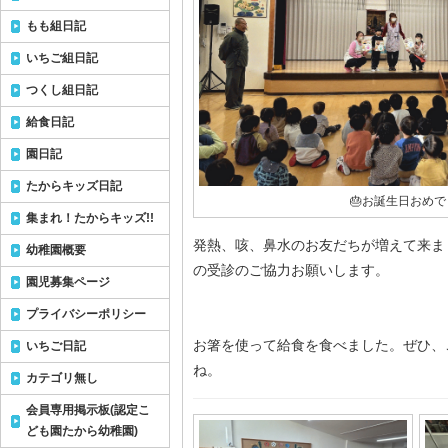
もも組日記
いちご組日記
つくし組日記
給食日記
園日記
たからキッズ日記
🎂お誕生日おめで
集まれ！たからキッズ!!
発熱、咳、鼻水のお友だちが増えて来ま
幼稚園概要
の受診のご協力お願いします。
園児募集ページ
プライバシーポリシー
お箸を使って給食を食べました。ぜひ、
いちご日記
ね。
カテゴリ無し
会員専用掲示板(認定こ
ども園たから幼稚園)