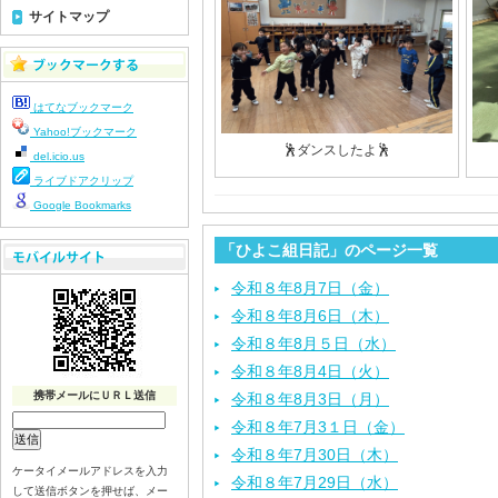
サイトマップ
はてなブックマーク
Yahoo!ブックマーク
🕺ダンスしたよ🕺
del.icio.us
ライブドアクリップ
Google Bookmarks
「ひよこ組日記」のページ一覧
令和８年8月7日（金）
令和８年8月6日（木）
令和８年8月５日（水）
令和８年8月4日（火）
携帯メールにＵＲＬ送信
令和８年8月3日（月）
令和８年7月3１日（金）
令和８年7月30日（木）
ケータイメールアドレスを入力
令和８年7月29日（水）
して送信ボタンを押せば、メー