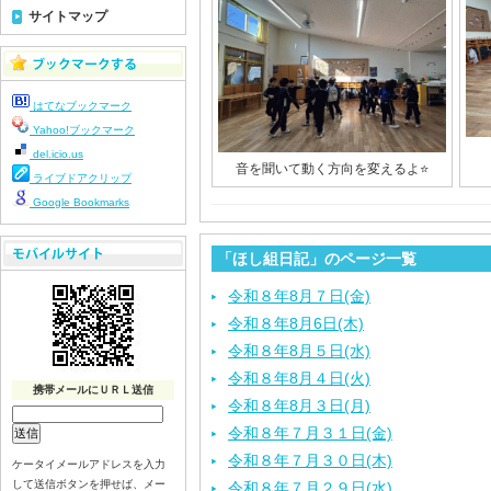
サイトマップ
はてなブックマーク
Yahoo!ブックマーク
del.icio.us
音を聞いて動く方向を変えるよ⭐
ライブドアクリップ
Google Bookmarks
「ほし組日記」のページ一覧
令和８年8月７日(金)
令和８年8月6日(木)
令和８年8月５日(水)
令和８年8月４日(火)
携帯メールにＵＲＬ送信
令和８年8月３日(月)
令和８年７月３１日(金)
令和８年７月３０日(木)
ケータイメールアドレスを入力
して送信ボタンを押せば、メー
令和８年７月２９日(水)