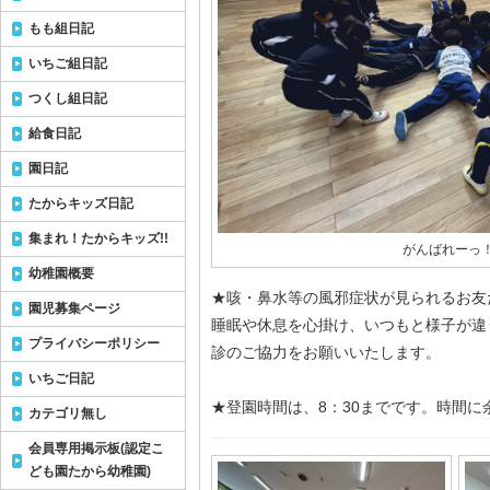
もも組日記
いちご組日記
つくし組日記
給食日記
園日記
たからキッズ日記
集まれ！たからキッズ!!
がんばれーっ
幼稚園概要
★咳・鼻水等の風邪症状が見られるお友
園児募集ページ
睡眠や休息を心掛け、いつもと様子が違
プライバシーポリシー
診のご協力をお願いいたします。
いちご日記
★登園時間は、8：30までです。時間
カテゴリ無し
会員専用掲示板(認定こ
ども園たから幼稚園)