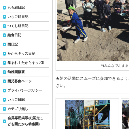
もも組日記
いちご組日記
つくし組日記
給食日記
園日記
たからキッズ日記
集まれ！たからキッズ!!
🍴みんなでおまま
幼稚園概要
★朝の活動にスムーズに参加できるよう
園児募集ページ
さい。
プライバシーポリシー
いちご日記
カテゴリ無し
会員専用掲示板(認定こ
ども園たから幼稚園)