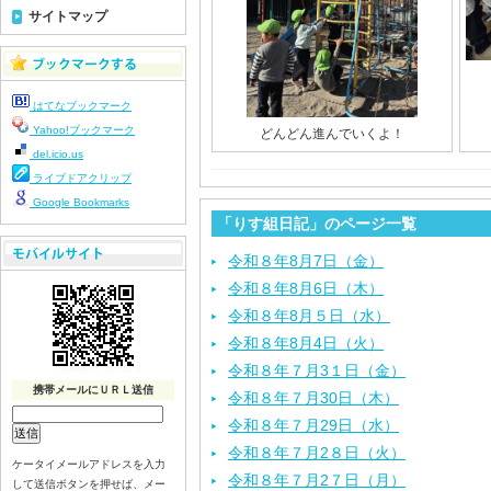
サイトマップ
はてなブックマーク
Yahoo!ブックマーク
どんどん進んでいくよ！
del.icio.us
ライブドアクリップ
Google Bookmarks
「りす組日記」のページ一覧
令和８年8月7日（金）
令和８年8月6日（木）
令和８年8月５日（水）
令和８年8月4日（火）
令和８年７月3１日（金）
携帯メールにＵＲＬ送信
令和８年７月30日（木）
令和８年７月29日（水）
令和８年７月2８日（火）
ケータイメールアドレスを入力
令和８年７月2７日（月）
して送信ボタンを押せば、メー