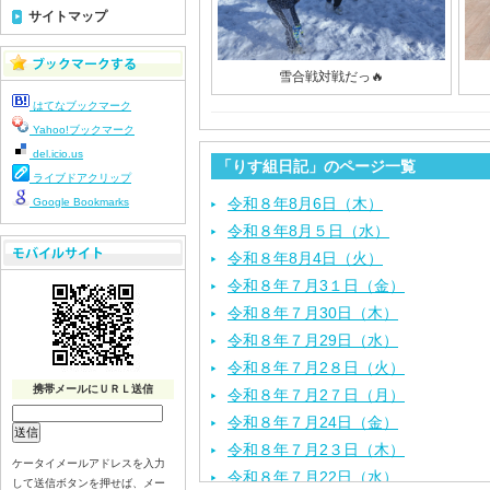
サイトマップ
雪合戦対戦だっ🔥
はてなブックマーク
Yahoo!ブックマーク
del.icio.us
「りす組日記」のページ一覧
ライブドアクリップ
令和８年8月6日（木）
Google Bookmarks
令和８年8月５日（水）
令和８年8月4日（火）
令和８年７月3１日（金）
令和８年７月30日（木）
令和８年７月29日（水）
令和８年７月2８日（火）
携帯メールにＵＲＬ送信
令和８年７月2７日（月）
令和８年７月24日（金）
令和８年７月2３日（木）
ケータイメールアドレスを入力
令和８年７月22日（水）
して送信ボタンを押せば、メー