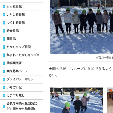
もも組日記
いちご組日記
つくし組日記
給食日記
園日記
たからキッズ日記
集まれ！たからキッズ!!
❄️雪だー‼️⛄️❄
幼稚園概要
★朝の活動にスムーズに参加できるよう
園児募集ページ
さい。
プライバシーポリシー
いちご日記
カテゴリ無し
会員専用掲示板(認定こ
ども園たから幼稚園)