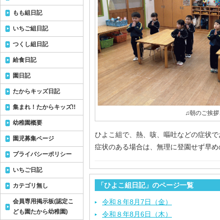
もも組日記
いちご組日記
つくし組日記
給食日記
園日記
たからキッズ日記
集まれ！たからキッズ!!
♫朝のご挨拶
幼稚園概要
ひよこ組で、熱、咳、嘔吐などの症状で
園児募集ページ
症状のある場合は、無理に登園せず早め
プライバシーポリシー
いちご日記
「ひよこ組日記」のページ一覧
カテゴリ無し
会員専用掲示板(認定こ
令和８年8月7日（金）
ども園たから幼稚園)
令和８年8月6日（木）