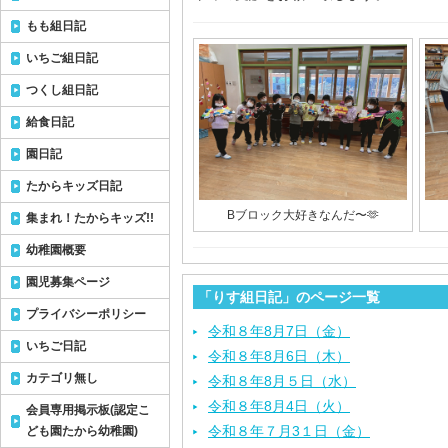
もも組日記
いちご組日記
つくし組日記
給食日記
園日記
たからキッズ日記
Bブロック大好きなんだ〜🫶
集まれ！たからキッズ!!
幼稚園概要
園児募集ページ
「りす組日記」のページ一覧
プライバシーポリシー
令和８年8月7日（金）
いちご日記
令和８年8月6日（木）
カテゴリ無し
令和８年8月５日（水）
令和８年8月4日（火）
会員専用掲示板(認定こ
令和８年７月3１日（金）
ども園たから幼稚園)